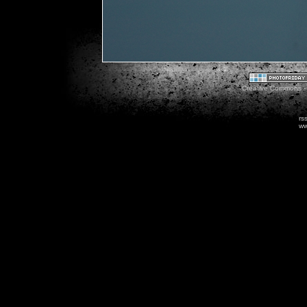
Creative Commons - 
rs
ww