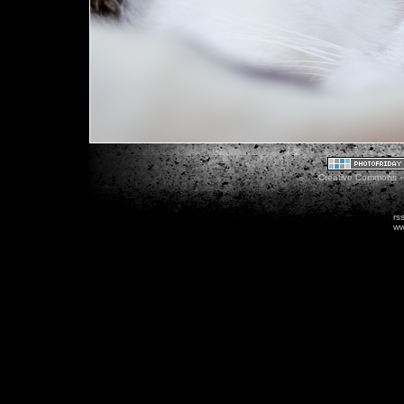
Creative Commons - 
rs
ww