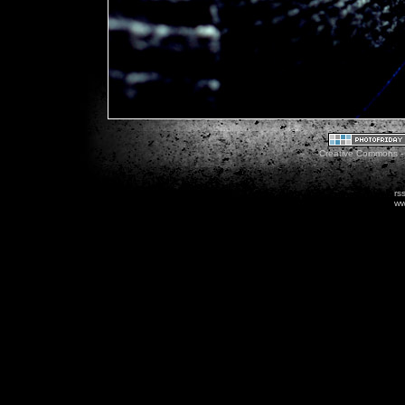
Creative Commons - 
rs
ww